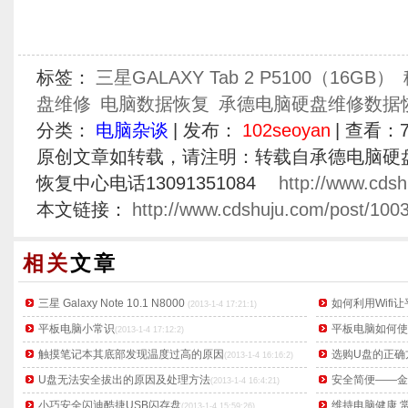
标签：
三星GALAXY Tab 2 P5100（16GB）
盘维修
电脑数据恢复
承德电脑硬盘维修数据
分类：
电脑杂谈
| 发布：
102seoyan
| 查看：
原创文章如转载，请注明：转载自承德电脑硬
恢复中心电话13091351084
http://www.cdsh
本文链接：
http://www.cdshuju.com/post/1003
相关
文章
三星 Galaxy Note 10.1 N8000
如何利用Wif
(2013-1-4 17:21:1)
平板电脑小常识
平板电脑如何使
(2013-1-4 17:12:2)
触摸笔记本其底部发现温度过高的原因
选购U盘的正确
(2013-1-4 16:16:2)
U盘无法安全拔出的原因及处理方法
安全简便——金士
(2013-1-4 16:4:21)
小巧安全闪迪酷捷USB闪存盘
维持电脑健康,
(2013-1-4 15:59:26)