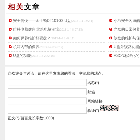
相关
文章
安全简便——金士顿DT101G2 U盘
小巧安全闪迪酷
(2013-1-4 16:2:1)
维持电脑健康,常给电脑洗澡
光盘的日常保养
(2013-1-4 8:57:35)
如何保养维护好硬盘？
软盘的维护与保
(2013-1-4 8:49:11)
机箱内部的保养
U盘外观及功能
(2013-1-4 8:45:19)
U盘的功能
ASON标准化
(2013-1-3 20:2:45)
◎欢迎参与讨论，请在这里发表您的看法、交流您的观点。
名称(*)
邮箱
网站链接
验证(*)
正文(*)(留言最长字数:1000)