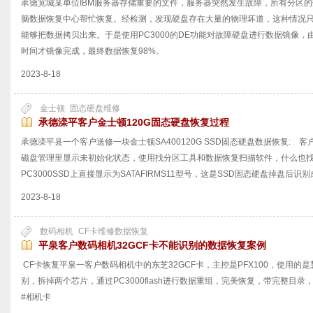
承德宽城某单位IBM服务器存储重要的文件，服务器突然发生故障，所有分区
脑数据恢复中心帮忙恢复。经检测，发现硬盘存在大量的物理坏道，这种情况只有
能够把数据拷贝出来。于是使用PC3000的DE功能对故障硬盘进行数据镜像
时间才镜像完成，最终数据恢复98%。
2023-8-18
金士顿
固态硬盘维修
承德滦平客户金士顿120G固态硬盘恢复过程
承德滦平县一个客户送修一块金士顿SA400120G SSD固态硬盘数据恢复:
磁盘管理里显示未初始化状态，使用找分区工具和数据恢复扫描软件，什么也
PC3000SSD上直接显示为SATAFIRMS11型号，这是SSD固态硬盘掉盘
2023-8-18
数码相机
CF卡维修数据恢复
平泉客户数码相机32GCF卡不能识别的数据恢复案例
CF卡恢复平泉一客户数码相机中的东芝32GCF卡，主控是PFX100，使用的是
别，拆掉两个芯片，通过PC3000flash进行数据重组，完美恢复，带完整目录，
#相机卡