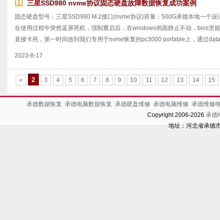
三星SSD980 nvme协议固态硬盘故障数据恢复成功案例
固态硬盘型号：三星SSD980 M.2接口(nvme协议)容量：500G承德本地一
在使用过程中突然蓝屏死机，强制重启后，在windows画面静止不动，bios里
直接卡死，第一时间放到我们专用于nvme恢复的pc3000 portable上，通过data ex
2023-8-17
2
«
3
4
5
6
7
8
9
10
11
12
13
14
15
承德数据恢复
承德电脑数据恢复
承德硬盘维修
承德电脑维修
承德维修
Copyright 2006-2026
承德
地址：河北省承德市开