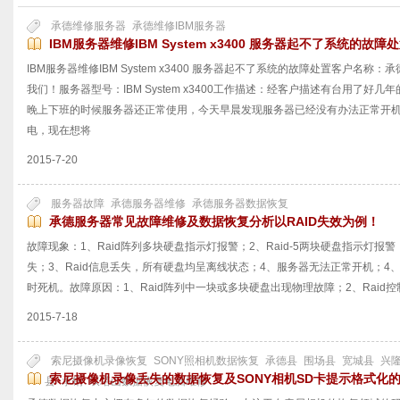
承德维修服务器
承德维修IBM服务器
IBM服务器维修IBM System x3400 服务器起不了系统的故障
IBM服务器维修IBM System x3400 服务器起不了系统的故障处置客户名
我们！服务器型号：IBM System x3400工作描述：经客户描述有台用了
晚上下班的时候服务器还正常使用，今天早晨发现服务器已经没有办法正常开
电，现在想将
2015-7-20
服务器故障
承德服务器维修
承德服务器数据恢复
承德服务器常见故障维修及数据恢复分析以RAID失效为例！
故障现象：1、Raid阵列多块硬盘指示灯报警；2、Raid-5两块硬盘指示灯报警
失；3、Raid信息丢失，所有硬盘均呈离线状态；4、服务器无法正常开机；4、无
时死机。故障原因：1、Raid阵列中一块或多块硬盘出现物理故障；2、Raid控制
2015-7-18
索尼摄像机录像恢复
SONY照相机数据恢复
承德县
围场县
宽城县
兴
索尼摄像机录像丢失的数据恢复及SONY相机SD卡提示格式化
县
承钢
双塔山数据恢复电脑维修