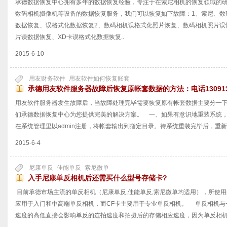
承德数据恢复中心拥有多年的数据恢复经验，专注于在索尼相机的恢复领域的研
数码相机摄像机等设备的数据恢复服务，我们可以恢复如下故障：1、索尼、数
数据恢复、误格式化数据恢复2、数码相机误格式化照片恢复、数码相机照片误
片误数据恢复、XD卡误格式化数据恢复..
2015-6-10
用友财务软件
用友软件如何恢复账套
承德用友软件服务器故障后恢复原帐套数据的方法：电话1309135
用友软件服务器发生故障后，当故障处理完毕需要恢复原有帐套数据主要分一
们承德数据恢复中心为您提供完美的解决方案。 一、如果有意识地重装系统
在系统管理里以admin注册，将帐套输出到指定目录。待系统重装完毕后，重新在系
2015-6-4
尼康单反
佳能单反
索尼微单
入手尼康单反相机后还需买什么型号存储卡?
目前承德市场主流的单反相机（尼康单反,佳能单反,索尼微单均适用），所使用
应用于入门和中高端单反相机，而CF卡主要用于专业单反相机。 单反相机与
速度的高低直接会影响单反的连拍速度和拍摄后的存储相应速度，因为单反相机