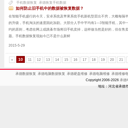
手机数据恢复
承德恢复手机数据
如何防止旧手机中的数据被恢复数据？
在智能手机盛行的今天，安卓系统及苹果系统手机新机型层出不穷，大概每隔
的升级，手机淘汰的速度因此加剧。大部分人手中平均有1—3智能手机，其中
约的原则，考虑在网上或跳蚤市场将旧手机卖掉，这样做当然是好的，但在售
题。手机数据恢复现如今已不是什么新鲜
2015-5-29
10
«
11
12
13
14
15
16
17
18
19
20
21
承德数据恢复
承德电脑数据恢复
承德硬盘维修
承德电脑维修
承德维修
Copyright 2006-2026
承德
地址：河北省承德市开