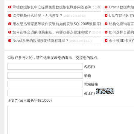
承德数据恢复中心提供免费数据恢复顾客问答咨询：130913541084
Oracle数据
(2017-9-8 
监控视频什么情况下无法恢复？
U盘存储卡闪存
(2016-9-2 8:35:53)
用友思迅管家婆等软件安装前如何安装SQL2005数据库删除后的恢复
结构化查询语言
(2016-3-6
如何选择合适的电脑主板，有哪些要点要注意呢？
如何选择合适的
(2015-8-16 23:14:59)
Novel系统的数据恢复情况有哪些？
金士顿SD卡文
(2015-8-9 0:13:27)
◎欢迎参与讨论，请在这里发表您的看法、交流您的观点。
名称(*)
邮箱
网站链接
验证(*)
正文(*)(留言最长字数:1000)