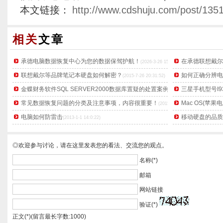
本文链接：
http://www.cdshuju.com/post/1351
相关
文章
承德电脑数据恢复中心为您的数据保驾护航！
在承德联想戴尔
(2026-3-26 15:56:23)
联想戴尔等品牌笔记本硬盘如何解密？
如何正确分辨电
(2015-7-26 20:31:52)
金蝶财务软件SQL SERVER2000数据库置疑的处置案例
三星手机型号I9
(2015-7-22 17:43:1)
常见数据恢复问题的分类及注意事项，内容很重要！
Mac OS(苹
(2015-7-22 12:39:32)
电脑如何防雷击
移动硬盘的品质
(2013-1-1 14:0:22)
◎欢迎参与讨论，请在这里发表您的看法、交流您的观点。
名称(*)
邮箱
网站链接
验证(*)
正文(*)(留言最长字数:1000)